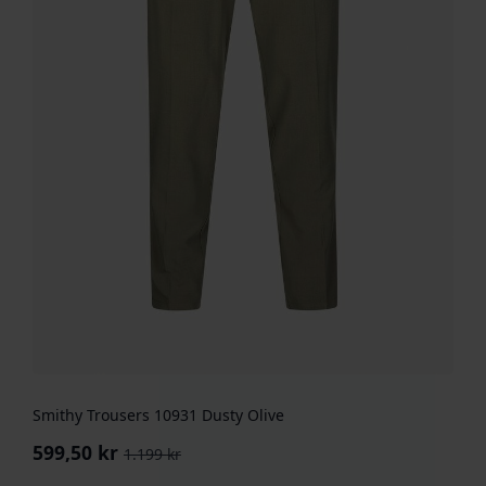
Smithy Trousers 10931 Dusty Olive
599,50
kr
1.199
kr
Opprinnelig
Nåværende
pris
pris