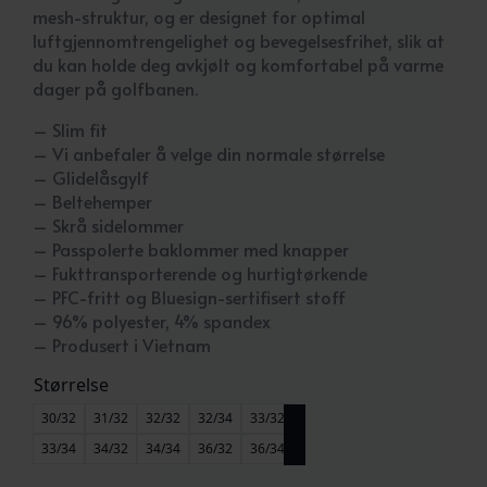
mesh-struktur, og er designet for optimal
luftgjennomtrengelighet og bevegelsesfrihet, slik at
du kan holde deg avkjølt og komfortabel på varme
dager på golfbanen.
– Slim fit
– Vi anbefaler å velge din normale størrelse
– Glidelåsgylf
– Beltehemper
– Skrå sidelommer
– Passpolerte baklommer med knapper
– Fukttransporterende og hurtigtørkende
– PFC-fritt og Bluesign-sertifisert stoff
– 96% polyester, 4% spandex
– Produsert i Vietnam
Størrelse
30/32
31/32
32/32
32/34
33/32
33/34
34/32
34/34
36/32
36/34