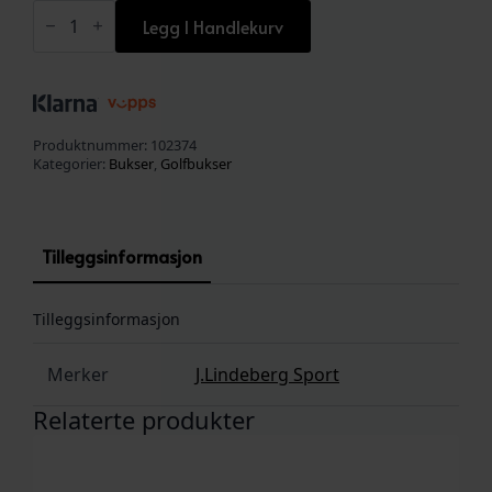
Vent
Pant
Legg I Handlekurv
Navy
antall
Produktnummer:
102374
Kategorier:
Bukser
,
Golfbukser
Tilleggsinformasjon
Tilleggsinformasjon
Merker
J.Lindeberg Sport
Relaterte produkter