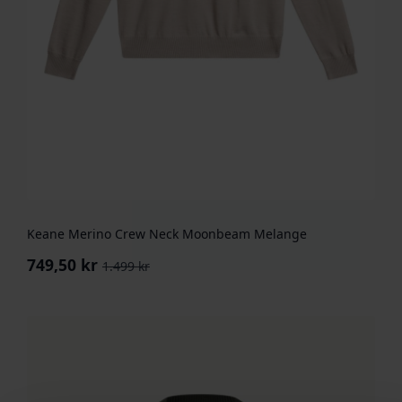
Keane Merino Crew Neck Moonbeam Melange
749,50
kr
1.499
kr
Opprinnelig
Nåværende
pris
pris
var:
er:
1.499 kr.
749,50 kr.