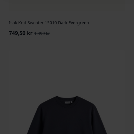
Isak Knit Sweater 15010 Dark Evergreen
749,50
kr
1.499
kr
Opprinnelig
Nåværende
pris
pris
var:
er:
1.499 kr.
749,50 kr.