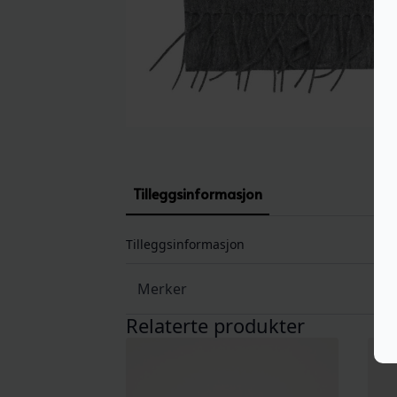
Tilleggsinformasjon
Tilleggsinformasjon
Merker
Relaterte produkter