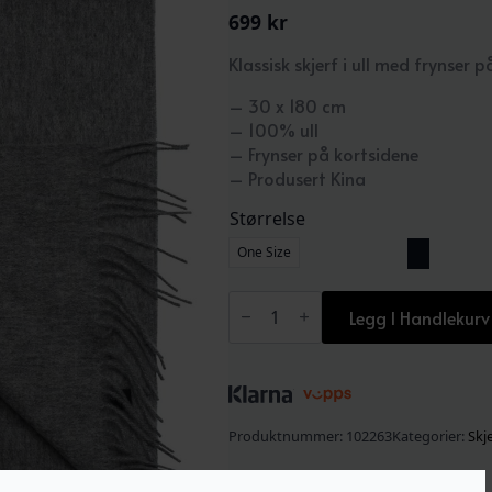
699
kr
Klassisk skjerf i ull med frynser
– 30 x 180 cm
– 100% ull
– Frynser på kortsidene
– Produsert Kina
Størrelse
One Size
Wool
Scarf
Legg I Handlekurv
Light
Grey
Melange
antall
Produktnummer:
102263
Kategorier:
Skje