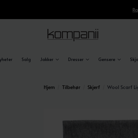
Ra
yheter
Salg
Jakker
Dresser
Gensere
Skjo
Hjem
Tilbehør
Skjerf
Wool Scarf L