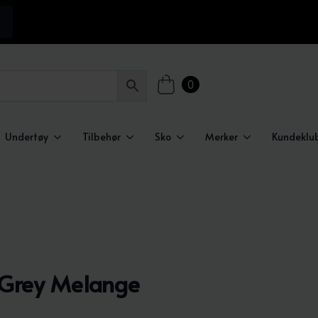
0
Undertøy
Tilbehør
Sko
Merker
Kundeklu
t Grey Melange