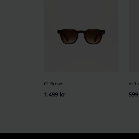
01 Brown
Arth
1.499
kr
59