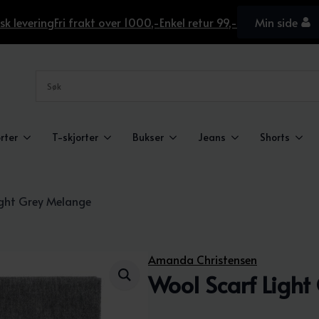
sk levering
Fri frakt over 1000,-
Enkel retur 99,-
Min side
rter
T-skjorter
Bukser
Jeans
Shorts
ight Grey Melange
Amanda Christensen
Wool Scarf Ligh