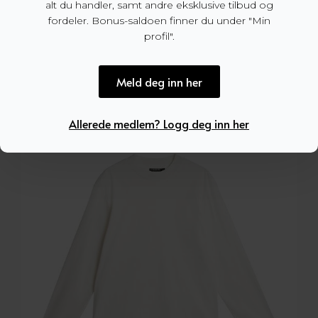
alt du handler, samt andre eksklusive tilbud og
599
kr
fordeler. Bonus-saldoen finner du under "Min
profil".
Meld deg inn her
Allerede medlem? Logg deg inn her