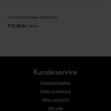
Crew Neck Relaxed Dark Navy
174,50
kr
349
kr
Opprinnelig
Nåværende
pris
pris
var:
er:
349 kr.
174,50 kr.
Kundeservice
Kjøpsbetingelser
Frakt og levering
Retur og bytte
Min side