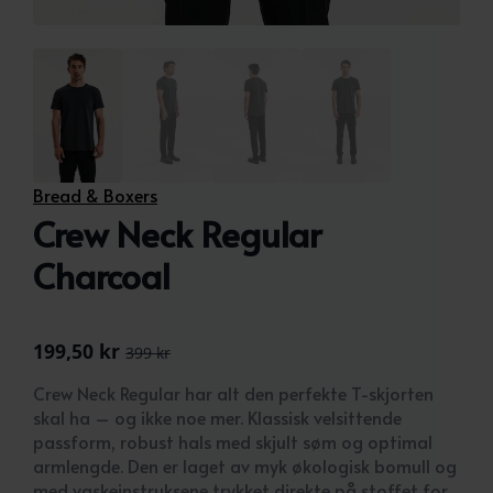
Bread & Boxers
Crew Neck Regular
Charcoal
199,50
kr
399
kr
Opprinnelig
Nåværende
pris
pris
Crew Neck Regular har alt den perfekte T-skjorten
var:
er:
skal ha – og ikke noe mer. Klassisk velsittende
399 kr.
199,50 kr.
passform, robust hals med skjult søm og optimal
armlengde. Den er laget av myk økologisk bomull og
med vaskeinstruksene trykket direkte på stoffet for