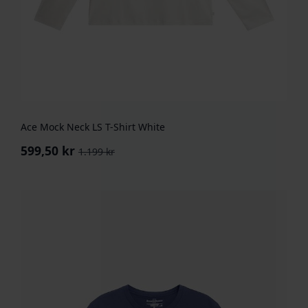
Ace Mock Neck LS T-Shirt White
599,50
kr
1.199
kr
Opprinnelig
Nåværende
pris
pris
var:
er:
1.199 kr.
599,50 kr.