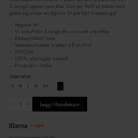
å unngå lapper som klør. Den ser flott ut både med
jeans og under en skjorte. Et perfekt baseplagg!
– Regular fit
– Vi anbefaler å velge din normale størrelse
– Ribbestrikket hals
– Vaskeinstrukser trykket på stoffet
– 180GSM
– 100% økologisk bomull
– Produsert i India
Størrelse
S
M
L
XL
XXL
Crew
Neck
Legg I Handlekurv
Regular
Charcoal
antall
Produktnummer:
102242