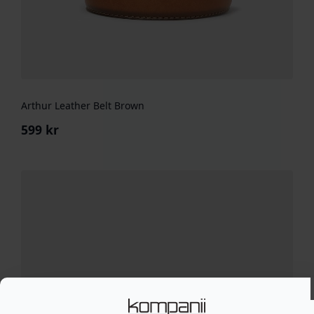
Arthur Leather Belt Brown
599
kr