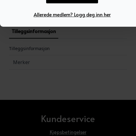
Produktnummer:
100650
Kategori:
Ukategorisert
Allerede medlem? Logg deg inn her
Tilleggsinformasjon
Tilleggsinformasjon
Merker
Kundeservice
Kjøpsbetingelser