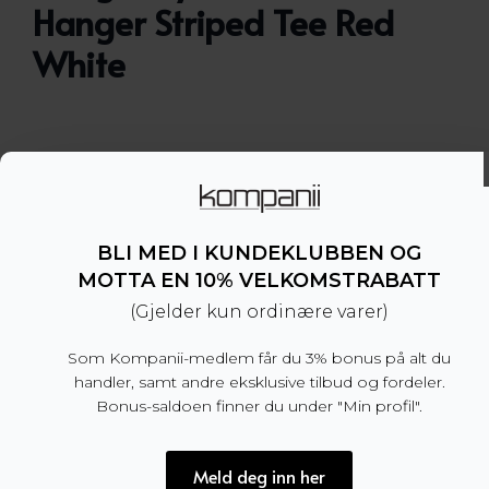
Hanger Striped Tee Red
White
Stripete t-skjorte fra Hanger By Holzweiler med
Hanger logo sentrert foran.
– Normal passform. Vi anbefaler å velge din
normale størrelse
BLI MED I KUNDEKLUBBEN OG
– Unisex
MOTTA EN 10% VELKOMSTRABATT
– 100% organisk bomull
(Gjelder kun ordinære varer)
– Produsert i Portugal
Som Kompanii-medlem får du 3% bonus på alt du
Dette produktet er for tiden utsolgt og utilgjengel
handler, samt andre eksklusive tilbud og fordeler.
Bonus-saldoen finner du under "Min profil".
Meld deg inn her