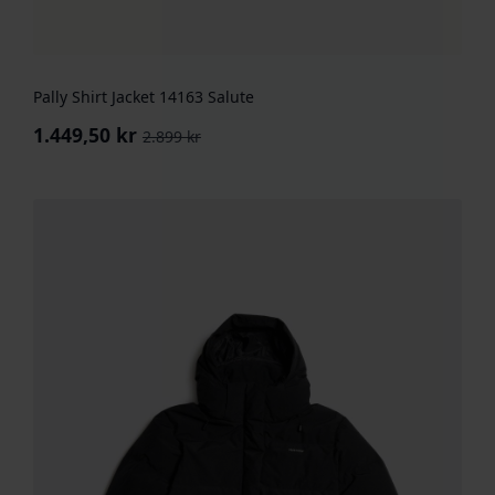
Pally Shirt Jacket 14163 Salute
1.449,50
kr
2.899
kr
Opprinnelig
Nåværende
pris
pris
var:
er:
2.899 kr.
1.449,50 kr.