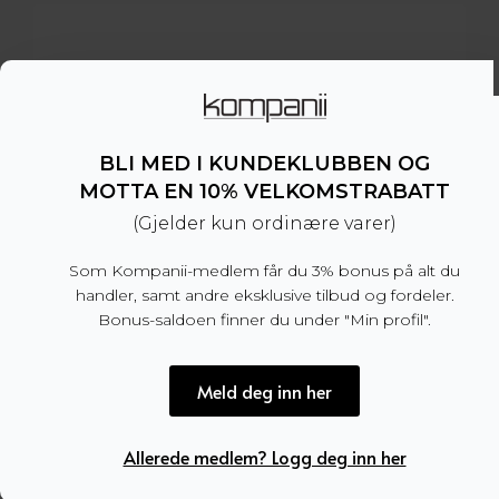
1.699 kr.
849,50 kr.
BLI MED I KUNDEKLUBBEN OG
MOTTA EN 10% VELKOMSTRABATT
(Gjelder kun ordinære varer)
Som Kompanii-medlem får du 3% bonus på alt du
handler, samt andre eksklusive tilbud og fordeler.
Bonus-saldoen finner du under "Min profil".
Meld deg inn her
Allerede medlem? Logg deg inn her