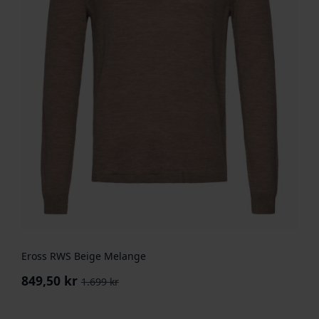
Eross RWS Beige Melange
849,50
kr
1.699
kr
Opprinnelig
Nåværende
pris
pris
var:
er: