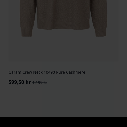
Garam Crew Neck 10490 Pure Cashmere
599,50
kr
1.199
kr
Opprinnelig
Nåværende
pris
pris
var:
er:
1.199 kr.
599,50 kr.