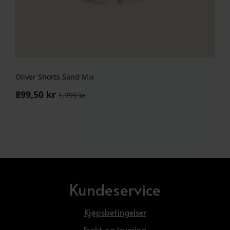
Oliver Shorts Sand Mix
899,50
kr
1.799
kr
Opprinnelig
Nåværende
pris
pris
var:
er:
1.799 kr.
899,50 kr.
Kundeservice
Kjøpsbetingelser
Frakt og levering