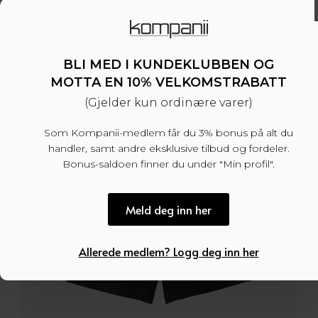
649,50
kr
1.299
kr
Opprinnelig
Nåværende
pris
pris
var:
er:
BLI MED I KUNDEKLUBBEN OG
1.299 kr.
649,50 kr.
MOTTA EN 10% VELKOMSTRABATT
(Gjelder kun ordinære varer)
Som Kompanii-medlem får du 3% bonus på alt du
handler, samt andre eksklusive tilbud og fordeler.
Bonus-saldoen finner du under "Min profil".
Meld deg inn her
Allerede medlem? Logg deg inn her