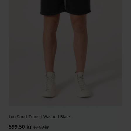
Lou Short Transit Washed Black
599,50
kr
1.199
kr
Opprinnelig
Nåværende