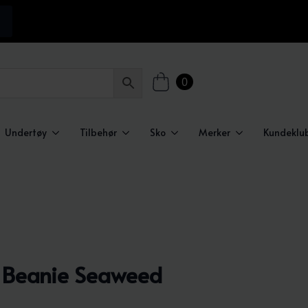
0
Undertøy
Tilbehør
Sko
Merker
Kundeklu
n Beanie Seaweed