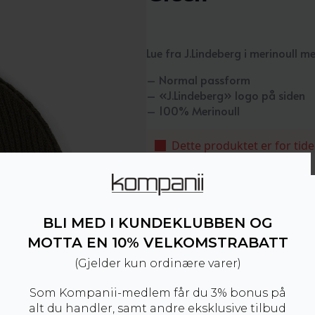
Lue fra J.Lindeberg i merinoull me
– Normal passform
– «J.Lindeberg» logo på siden
– 100% Merinoull
Dette produktet er for tide
Produktnummer:
100722
Kategori:
SALG
BLI MED I KUNDEKLUBBEN OG
MOTTA EN 10% VELKOMSTRABATT
(Gjelder kun ordinære varer)
Som Kompanii-medlem får du 3% bonus på
alt du handler, samt andre eksklusive tilbud