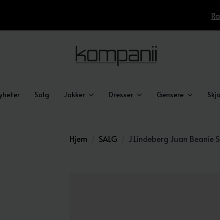
Ra
yheter
Salg
Jakker
Dresser
Gensere
Skjo
Hjem
SALG
J.Lindeberg Juan Beanie