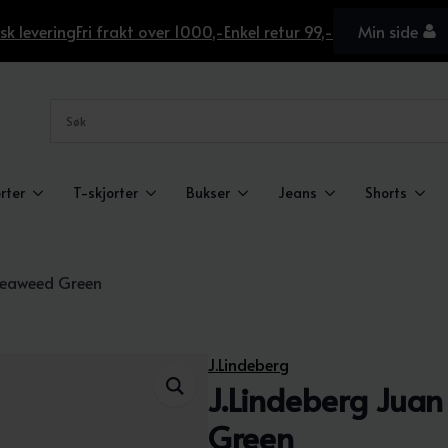
sk levering
Fri frakt over 1000,-
Enkel retur 99,-
Min side
rter
T-skjorter
Bukser
Jeans
Shorts
 Seaweed Green
J.Lindeberg
J.Lindeberg Jua
Green