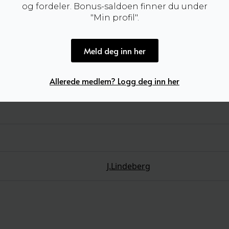
og fordeler. Bonus-saldoen finner du under
"Min profil".
Meld deg inn her
Allerede medlem? Logg deg inn her
J.Lindeberg