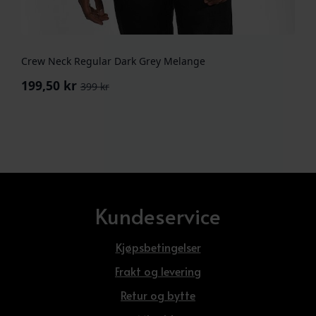
Crew Neck Regular Dark Grey Melange
199,50
kr
399
kr
Opprinnelig
Nåværende
pris
pris
var:
er:
399 kr.
199,50 kr.
Kundeservice
Kjøpsbetingelser
Frakt og levering
Retur og bytte