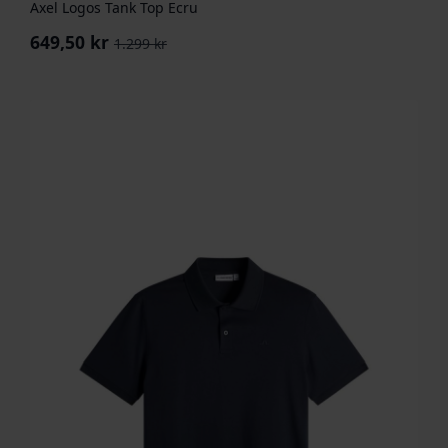
Axel Logos Tank Top Ecru
649,50
kr
1.299
kr
Opprinnelig
Nåværende
pris
pris
var:
er:
1.299 kr.
649,50 kr.