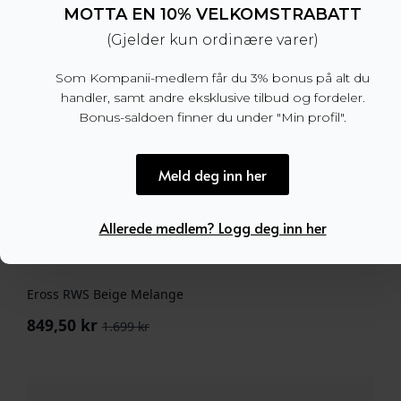
MOTTA EN 10% VELKOMSTRABATT
(Gjelder kun ordinære varer)
Som Kompanii-medlem får du 3% bonus på alt du
handler, samt andre eksklusive tilbud og fordeler.
Bonus-saldoen finner du under "Min profil".
Meld deg inn her
Allerede medlem? Logg deg inn her
Eross RWS Beige Melange
849,50
kr
1.699
kr
Opprinnelig
Nåværende
pris
pris
var:
er:
1.699 kr.
849,50 kr.