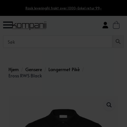
Rask levering
Fri frakt over 1000,-
Enkel retur 99,-
Hjem
Gensere
Langermet Pikè
Eross RWS Black