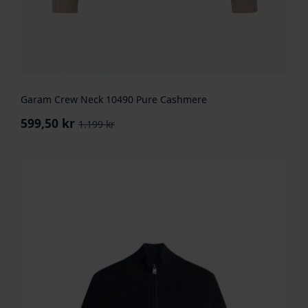
Garam Crew Neck 10490 Pure Cashmere
599,50
kr
1.199
kr
Opprinnelig
Nåværende
pris
pris
var:
er:
1.199 kr.
599,50 kr.