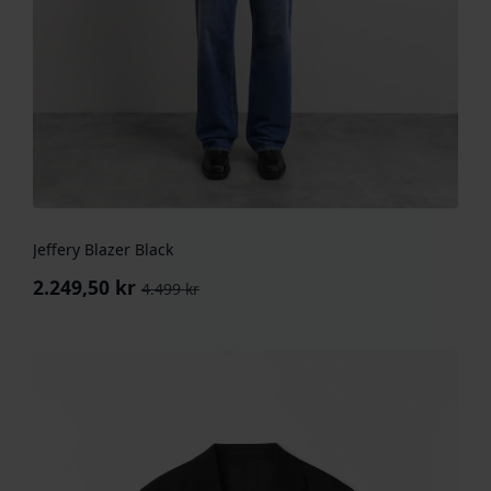
Jeffery Blazer Black
2.249,50
kr
4.499
kr
Opprinnelig
Nåværende
pris
pris
var:
er:
4.499 kr.
2.249,50 kr.