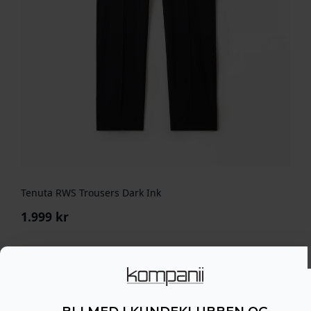
Tenuta RWS Trousers Dark Ink
1.999
kr