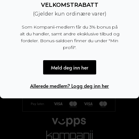
VELKOMSTRABATT
Kundeservice
(Gjelder kun ordinære varer)
Som Kompanii-medlem får du 3% bonus på
Kjøpsbetingelser
alt du handler, samt andre eksklusive tilbud og
Frakt og levering
fordeler. Bonus-saldoen finner du under "Min
profil".
Retur og bytte
Min side
Meld deg inn her
Om kompanii
Kontakt oss
Allerede medlem? Logg deg inn her