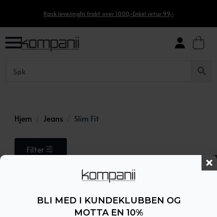
Rask levering
Fri frakt over 1000,-
Enkel retur 99,-
Hjem
Jeans
Slim Fit
Filter
Fant ingen produkter som passet med
valgene dine.
BLI MED I KUNDEKLUBBEN OG
MOTTA EN 10%